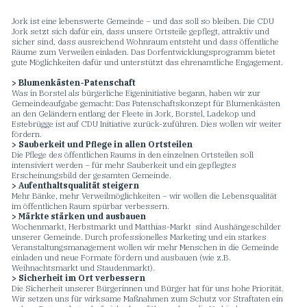
Jork ist eine lebenswerte Gemeinde – und das soll so bleiben. Die CDU
Jork setzt sich dafür ein, dass unsere Ortsteile gepflegt, attraktiv und
sicher sind, dass ausreichend Wohnraum entsteht und dass öffentliche
Räume zum Verweilen einladen. Das Dorfentwicklungsprogramm bietet
gute Möglichkeiten dafür und unterstützt das ehrenamtliche Engagement.
> Blumenkästen-Patenschaft
Was in Borstel als bürgerliche Eigeninitiative begann, haben wir zur
Gemeindeaufgabe gemacht: Das Patenschaftskonzept für Blumenkästen
an den Geländern entlang der Fleete in Jork, Borstel, Ladekop und
Estebrügge ist auf CDU Initiative zurück-zuführen. Dies wollen wir weiter
fördern.
> Sauberkeit und Pflege in allen Ortsteilen
Die Pflege des öffentlichen Raums in den einzelnen Ortsteilen soll
intensiviert werden – für mehr Sauberkeit und ein gepflegtes
Erscheinungsbild der gesamten Gemeinde.
> Aufenthaltsqualität steigern
Mehr Bänke, mehr Verweilmöglichkeiten – wir wollen die Lebensqualität
im öffentlichen Raum spürbar verbessern.
> Märkte stärken und ausbauen
Wochenmarkt, Herbstmarkt und Matthias-Markt sind Aushängeschilder
unserer Gemeinde. Durch professionelles Marketing und ein starkes
Veranstaltungsmanagement wollen wir mehr Menschen in die Gemeinde
einladen und neue Formate fördern und ausbauen (wie z.B.
Weihnachtsmarkt und Staudenmarkt).
> Sicherheit im Ort verbessern
Die Sicherheit unserer Bürgerinnen und Bürger hat für uns hohe Priorität.
Wir setzen uns für wirksame Maßnahmen zum Schutz vor Straftaten ein