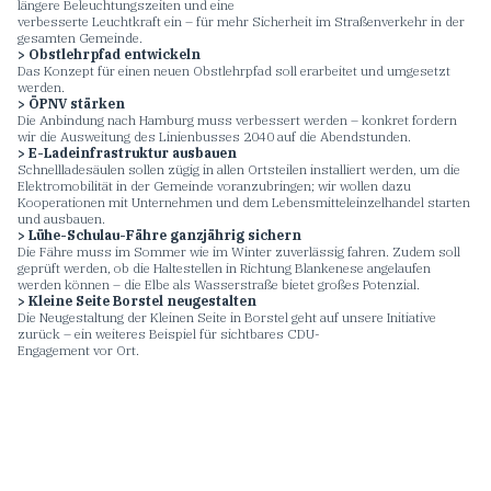
längere Beleuchtungszeiten und eine
verbesserte Leuchtkraft ein – für mehr Sicherheit im Straßenverkehr in der
gesamten Gemeinde.
> Obstlehrpfad entwickeln
Das Konzept für einen neuen Obstlehrpfad soll erarbeitet und umgesetzt
werden.
> ÖPNV stärken
Die Anbindung nach Hamburg muss verbessert werden – konkret fordern
wir die Ausweitung des Linienbusses 2040 auf die Abendstunden.
> E-Ladeinfrastruktur ausbauen
Schnellladesäulen sollen zügig in allen Ortsteilen installiert werden, um die
Elektromobilität in der Gemeinde voranzubringen; wir wollen dazu
Kooperationen mit Unternehmen und dem Lebensmitteleinzelhandel starten
und ausbauen.
> Lühe-Schulau-Fähre ganzjährig sichern
Die Fähre muss im Sommer wie im Winter zuverlässig fahren. Zudem soll
geprüft werden, ob die Haltestellen in Richtung Blankenese angelaufen
werden können – die Elbe als Wasserstraße bietet großes Potenzial.
> Kleine Seite Borstel neugestalten
Die Neugestaltung der Kleinen Seite in Borstel geht auf unsere Initiative
zurück – ein weiteres Beispiel für sichtbares CDU-
Engagement vor Ort.