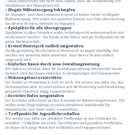
– denn Datenschutz darf nicht dazu führen, dass die Verhinderung von
Straftaten in den Hintergrund tritt.
> Illegale Müllentsorgung bekämpfen
An Altpapier- und Glascontainern kommt es immer wieder zu illegaler
Müllentsorgung. Wir wollen den gezielten Einsatz von Videoüberwachung,
um diesem Problem wirksam zu begegnen.
> Spielplätze für alle Altersgruppen
Spielplätze in allen Ortsteilen sollen bedarfsgerecht weiterentwickelt und
modernisiert werden – für Kinder jeden Alters und als Treffpunkte für die
ganze Nachbarschaft.
> Kreisel Westerjork endlich umgestalten
Die Neugestaltung des Kreisels in Westerjork ist längst überfällig. Wir
werden uns weiterhin dafür einsetzen, dass dieses Projekt endlich
umgesetzt wird.
> Einfacher Bauen durch neue Gestaltungssatzung
Wir haben es erreicht, dass die Gestaltungssatzung überarbeitet wurde.
Dadurch wird das Bauen einfacher, kostengünstiger und transparenter.
> Wohnungsbau vorantreiben
Der Bedarf an Wohnraum in Jork ist hoch. Wir setzen uns dafür ein, den
Wohnungsbau aktiv zu unterstützen und die Bewertung und Entwicklung
geeigneter Standorte zügig voranzutreiben.
> Borsteler Hafen neugestalten
Der Borsteler Hafen bietet großes Potenzial als Naherholungsbereich. Wir
wollen seine Umgestaltung zu einem attraktiven Anlaufpunkt für
Einheimische und Gäste weiter vorantreiben.
> Treffpunkte für Jugendliche schaffen
Wir setzen uns dafür ein, attraktive Treffpunkte in den Ortsteilen zu
schaffen – Grillplätze am Deich, Sportflächen und gestaltete Freiflächen,
an denen sich junge Menschen wohlfühlen und begegnen können.