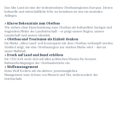
Das Alte Land ist eine der bedeutendsten Obstbauregionen Europas. Dieses
kulturelle und wirtschaftliche Erbe zu bewahren ist uns ein zentrales
Anliegen.
> Klares Bekenntnis zum Obstbau
Wir stehen ohne Einschränkung zum Obstbau als kulturellem Sachgut und
tragendem Pfeiler der Landwirtschaft – er prägt unsere Region, unsere
Landschaft und unsere Identität.
> Obstbau und Tourismus als Einheit denken
Die Marke „Altes Land“ soll konsequent mit dem Obstbau verknüpft werden.
Südtirol zeigt, wie eine Obstbauregion zur starken Marke wird – das ist
unser Maßstab.
> Druck auf Land und Bund erhöhen
Die CDU Jork setzt sich auf allen politischen Ebenen für bessere
Rahmenbedingungen der Obstbaubetriebe ein.
> Wolfsmanagement
Beim Wolf fordern wir ein aktives, praxistaugliches
Management zum Schutz von Mensch und Tier, insbesondere der
Deichschafe.