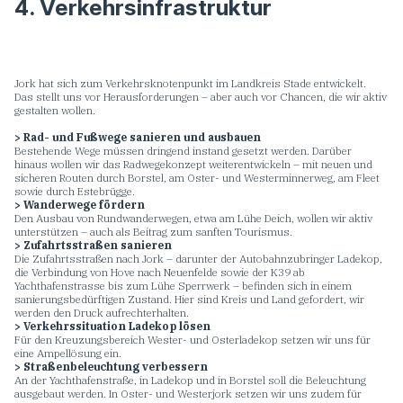
4. Verkehrsinfrastruktur
Jork hat sich zum Verkehrsknotenpunkt im Landkreis Stade entwickelt.
Das stellt uns vor Herausforderungen – aber auch vor Chancen, die wir aktiv
gestalten wollen.
> Rad- und Fußwege sanieren und ausbauen
Bestehende Wege müssen dringend instand gesetzt werden. Darüber
hinaus wollen wir das Radwegekonzept weiterentwickeln – mit neuen und
sicheren Routen durch Borstel, am Oster- und Westerminnerweg, am Fleet
sowie durch Estebrügge.
> Wanderwege fördern
Den Ausbau von Rundwanderwegen, etwa am Lühe Deich, wollen wir aktiv
unterstützen – auch als Beitrag zum sanften Tourismus.
> Zufahrtsstraßen sanieren
Die Zufahrtsstraßen nach Jork – darunter der Autobahnzubringer Ladekop,
die Verbindung von Hove nach Neuenfelde sowie der K39 ab
Yachthafenstrasse bis zum Lühe Sperrwerk – befinden sich in einem
sanierungsbedürftigen Zustand. Hier sind Kreis und Land gefordert, wir
werden den Druck aufrechterhalten.
> Verkehrssituation Ladekop lösen
Für den Kreuzungsbereich Wester- und Osterladekop setzen wir uns für
eine Ampellösung ein.
> Straßenbeleuchtung verbessern
An der Yachthafenstraße, in Ladekop und in Borstel soll die Beleuchtung
ausgebaut werden. In Oster- und Westerjork setzen wir uns zudem für