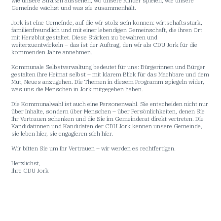
wie unsere Straßen aussehen, wo unsere Kinder spielen, wie unsere
Gemeinde wächst und was sie zusammenhält.
Jork ist eine Gemeinde, auf die wir stolz sein können: wirtschaftsstark,
familienfreundlich und mit einer lebendigen Gemeinschaft, die ihren Ort
mit Herzblut gestaltet. Diese Stärken zu bewahren und
weiterzuentwickeln – das ist der Auftrag, den wir als CDU Jork für die
kommenden Jahre annehmen.
Kommunale Selbstverwaltung bedeutet für uns: Bürgerinnen und Bürger
gestalten ihre Heimat selbst – mit klarem Blick für das Machbare und dem
Mut, Neues anzugehen. Die Themen in diesem Programm spiegeln wider,
was uns die Menschen in Jork mitgegeben haben.
Die Kommunalwahl ist auch eine Personenwahl. Sie entscheiden nicht nur
über Inhalte, sondern über Menschen – über Persönlichkeiten, denen Sie
Ihr Vertrauen schenken und die Sie im Gemeinderat direkt vertreten. Die
Kandidatinnen und Kandidaten der CDU Jork kennen unsere Gemeinde,
sie leben hier, sie engagieren sich hier.
Wir bitten Sie um Ihr Vertrauen – wir werden es rechtfertigen.
Herzlichst,
Ihre CDU Jork